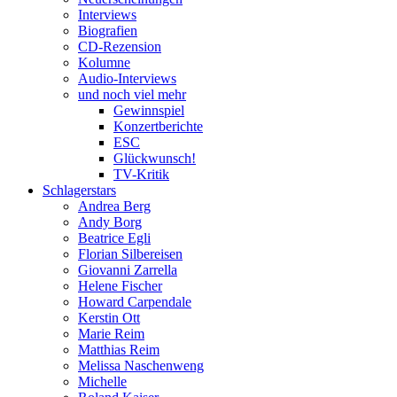
Interviews
Biografien
CD-Rezension
Kolumne
Audio-Interviews
und noch viel mehr
Gewinnspiel
Konzertberichte
ESC
Glückwunsch!
TV-Kritik
Schlagerstars
Andrea Berg
Andy Borg
Beatrice Egli
Florian Silbereisen
Giovanni Zarrella
Helene Fischer
Howard Carpendale
Kerstin Ott
Marie Reim
Matthias Reim
Melissa Naschenweng
Michelle