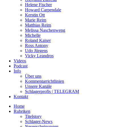
Helene Fischer
Howard Carpendale
Kerstin Ott
Marie Reim
Matthias Reim
Melissa Naschenweng
Michelle
Roland Kaiser
Ross Antony
Udo Jürgens
Vicky Leandros
Videos
Podcast
Info
Über uns
Kommentarrichtlinien
Unsere Kanäle
Schlagerprofis | TELEGRAM
Kontakt
Home
Rubriken
Titelstory
Schlager-News
Neuerscheinungen