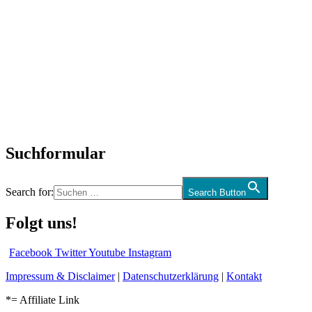
Titelstory
SchlagerNews
Neuerscheinungen
Interviews
Biographien
CD-Rezension
Kolumne
Audio-Interviews
und mehr…
Suchformular
Search for:
Search Button
Folgt uns!
Facebook
Twitter
Youtube
Instagram
Impressum & Disclaimer
|
Datenschutzerklärung
|
Kontakt
*= Affiliate Link