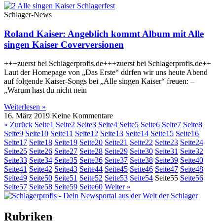
Schlager-News
Roland Kaiser: Angeblich kommt Album mit Alle
singen Kaiser Coverversionen
+++zuerst bei Schlagerprofis.de+++zuerst bei Schlagerprofis.de++
Laut der Homepage von „Das Erste“ dürfen wir uns heute Abend
auf folgende Kaiser-Songs bei „Alle singen Kaiser“ freuen: –
„Warum hast du nicht nein
Weiterlesen »
16. März 2019
Keine Kommentare
« Zurück
Seite
1
Seite
2
Seite
3
Seite
4
Seite
5
Seite
6
Seite
7
Seite
8
Seite
9
Seite
10
Seite
11
Seite
12
Seite
13
Seite
14
Seite
15
Seite
16
Seite
17
Seite
18
Seite
19
Seite
20
Seite
21
Seite
22
Seite
23
Seite
24
Seite
25
Seite
26
Seite
27
Seite
28
Seite
29
Seite
30
Seite
31
Seite
32
Seite
33
Seite
34
Seite
35
Seite
36
Seite
37
Seite
38
Seite
39
Seite
40
Seite
41
Seite
42
Seite
43
Seite
44
Seite
45
Seite
46
Seite
47
Seite
48
Seite
49
Seite
50
Seite
51
Seite
52
Seite
53
Seite
54
Seite
55
Seite
56
Seite
57
Seite
58
Seite
59
Seite
60
Weiter »
Rubriken