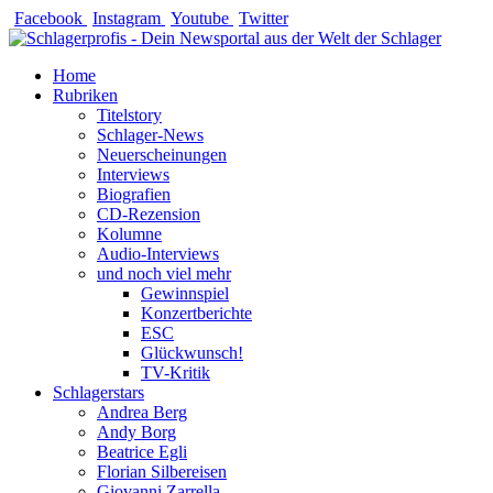
Zum
Facebook
Instagram
Youtube
Twitter
Inhalt
springen
Home
Rubriken
Titelstory
Schlager-News
Neuerscheinungen
Interviews
Biografien
CD-Rezension
Kolumne
Audio-Interviews
und noch viel mehr
Gewinnspiel
Konzertberichte
ESC
Glückwunsch!
TV-Kritik
Schlagerstars
Andrea Berg
Andy Borg
Beatrice Egli
Florian Silbereisen
Giovanni Zarrella